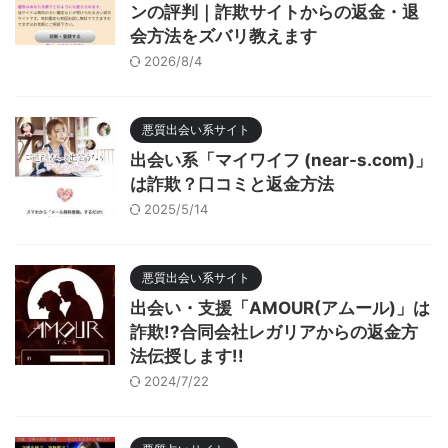
ンの評判｜詐欺サイトからの返金・退
会方法をズバリ教えます
2026/8/4
悪質出会い系サイト
出会い系「マイワイフ (near-s.com)」
は詐欺？口コミと返金方法
2025/5/14
悪質出会い系サイト
出会い・支援「AMOUR(アムール)」は
詐欺!?合同会社レガリアからの返金方
法伝授します!!
2024/7/22