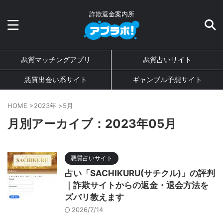
詐欺返金案内所
悪質マッチングアプリ
悪質占いサイト
悪質出会い系サイト
ギャンブル予想サイト
HOME
>
2023年
>
5月
月別アーカイブ：2023年05月
悪質占いサイト
占い「SACHIKURU(サチクル)」の評判
｜詐欺サイトからの返金・退会方法を
ズバリ教えます
2026/7/14