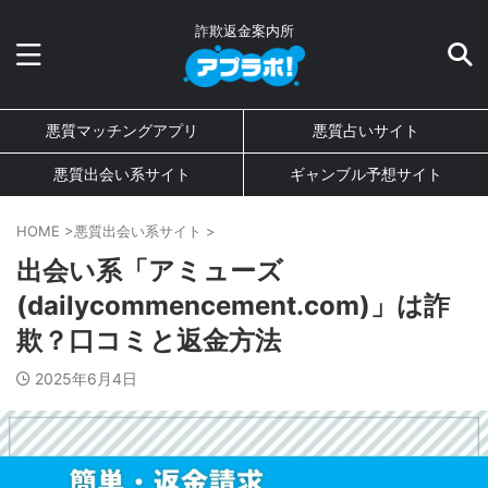
詐欺返金案内所
悪質マッチングアプリ
悪質占いサイト
悪質出会い系サイト
ギャンブル予想サイト
HOME
>
悪質出会い系サイト
>
出会い系「アミューズ
(dailycommencement.com)」は詐
欺？口コミと返金方法
2025年6月4日