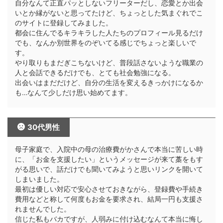
自分なんて正直パッとしないフリーターだし、恋愛とか出会
いとか縁がないと思ってたけど、ちょっとした気まぐれでこ
のサイトに登録してみました。
都会に住んでるキラキラした人たちのプロフィール見るだけ
でも、なんか別世界をのぞいてる感じでちょっと楽しいで
す。
やり取りもまだぎこちないけど、普段話さないような職業の
人と会話できるだけでも、とても社会勉強になる。
出会いはまだだけど、自分の生活を変えるきっかけになるか
も…なんて少しだけ思い始めてます。
30代男性
母子家庭で、入院中の母の治療費がかさんで本当に苦しい時
に、「お金を支援したい」というメッセージが来て藁をもす
がる思いで、話だけでも聞いてみようと思いリンクを開いて
しまいました。
最初は優しい対応で安心させておきながら、登録費や手続き
費用などと称して何度もお金を要求され、結局一円も支援さ
れませんでした。
信じた私もバカですが、人弱みに付け込むなんて本当に悔し