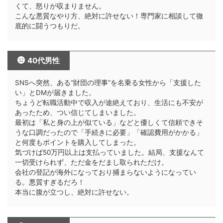
くて、怒りが収まりません。
こんな悪質なやり方、絶対に許せない！専門家に相談して徹
底的に闘うつもりだ。
40代男性
SNSへ突然、ある“財団の理事”を名乗る女性から「支援した
い」とDMが届きました。
ちょうど転職活動中で収入が途絶えており、生活にも不安が
あったため、つい信じてしまいました。
最初は「私と身の上が似ている」などと優しくて信頼できそ
うな口調だったので「手続きに必要」「確認費用がかかる」
と何度もポイントを購入してしまった。
気づけば50万円以上は支払っていました。結局、支援なんて
一切受けられず、ただ金をだまし取られただけ。
会社の登記が海外になっており捕まらないようになってい
る。悪質すぎるだろ！
本当に腹が立つし、絶対に許せない。