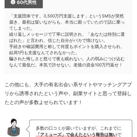
60代男性
「支援団体です。3,500万円支援します」というSMSが突然
届き、最初は疑いながらも、本当に困っていたので話に乗っ
てしまった。
繰り返しメッセージで丁寧に説明され、「あなたは特別に選
ばれた」と言われ、信じた自分がバカで情けない。
手続きや確認費用と称して何度もポイントを購入させられ、
結局1円も支援なんてされなかった。
騙された悔しさと怒りで夜も眠れない。人の弱みにつけ込む
なんて最低だ。本気で許せない。老後の資金100万円返せ！
この他にも、大手の有名出会い系サイトやマッチングアプ
リから誘導されたという声や、副業サイトと思って登録し
たとの声が多数よせられています！
多数の口コミが届いていますが、これまでに
「アミューズ」で会えたという報告は無い
で