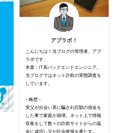
アプラボ！
こんにちは！当ブログの管理者、アプ
ラボです。
本業：IT系バックエンドエンジニア。
当ブログではネット詐欺の実態調査を
しています。
- 略歴 -
実父が出会い系に騙され巨額の借金を
した事で家庭が崩壊。ネット上で情報
収集をして数々の詐欺サイトからの返
金に成功し父が社会復帰を果たす。