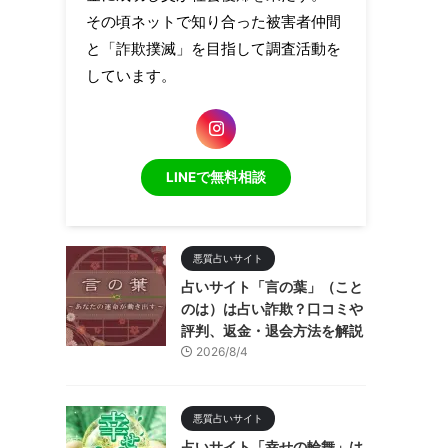
その頃ネットで知り合った被害者仲間
と「詐欺撲滅」を目指して調査活動を
しています。
LINEで無料相談
悪質占いサイト
占いサイト「言の葉」（こと
のは）は占い詐欺？口コミや
評判、返金・退会方法を解説
2026/8/4
悪質占いサイト
占いサイト「幸せの輪舞」は