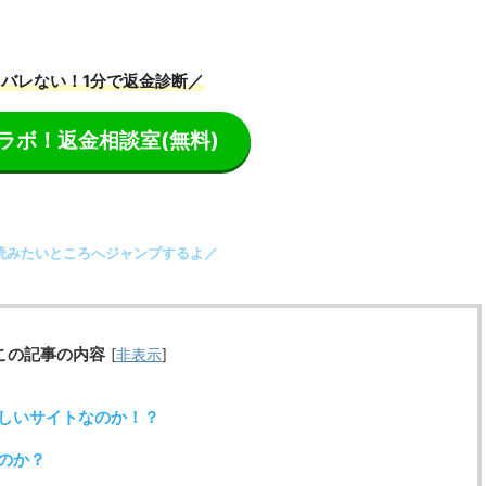
バレない！1分で返金診断／
ラボ！返金相談室
(無料)
読みたいところへジャンプするよ／
この記事の内容
[
非表示
]
怪しいサイトなのか！？
いのか？