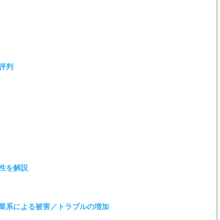
・評判
険性を解説
業系による被害／トラブルの増加