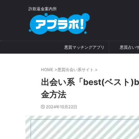
詐欺返金案内所
悪質マッチングアプリ
悪質占い
HOME
>
悪質出会い系サイト
>
出会い系「best(ベスト)b
金方法
2024年10月22日