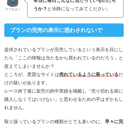
本当に毎日こんなに当たっているのだろ
うか？
と冷静になってみてください。
アプラボ！
プランの完売の表示に惑わされないで
提供されているプランが完売しているという表示を目にし
たら「ここの情報は当たるから買われているのだろう」と
捉えてしまいませんか？
ところが、悪質なサイトは
売れているように装っている
だ
けの疑いがあります。
レース終了後に架空の的中実績を掲載し「売り切れる前に
購入しなくてはいけない」と思わせるための手はずかもし
れません。
取り扱っているプランの種類がとても多いのに、
早々に完