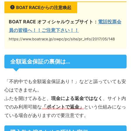
BOAT RACEからの注意喚起
BOAT RACE オフィシャルウェブサイト：
電話投票会
員の皆様へ！！ご注意下さい！！
https://www.boatrace.jp/owpc/pc/site/pr_info/2017/05/148
全額返金保証の裏側は…
「不的中でも全額返金保証あり！」などと謳っていても安
心はできません。
ふたを開けてみると、
現金による返金ではなく
、サイト内
でのみ利用可能な
「ポイントで返金」
という仕組みになっ
ている場合がありますので要注意です。