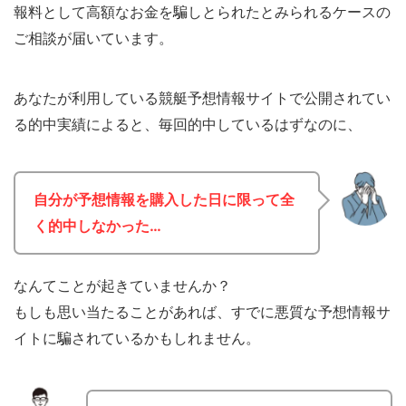
報料として高額なお金を騙しとられたとみられるケースの
ご相談が届いています。
あなたが利用している競艇予想情報サイトで公開されてい
る的中実績によると、毎回的中しているはずなのに、
自分が予想情報を購入した日に限って全
く的中しなかった…
なんてことが起きていませんか？
もしも思い当たることがあれば、すでに悪質な予想情報サ
イトに騙されているかもしれません。