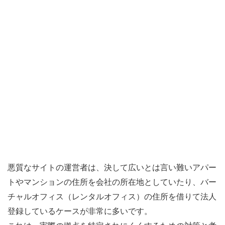
悪質なサイトの運営者は、決して広いとは言い難いアパー
トやマンションの住所を会社の所在地としていたり、バー
チャルオフィス（レンタルオフィス）の住所を借りて法人
登録しているケースが非常に多いです。