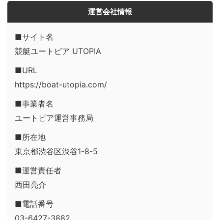
運営会社情報
■サイト名
競艇ユートピア UTOPIA
■URL
https://boat-utopia.com/
■事業者名
ユートピア運営事務局
■所在地
東京都渋谷区渋谷1-8-5
■運営責任者
西田亮介
■電話番号
03-6427-3882