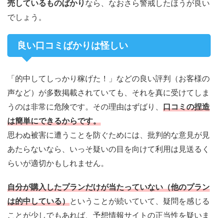
売しているものばかり
なら、なおさら警戒したほうが良い
でしょう。
良い口コミばかりは怪しい
「的中してしっかり稼げた！」などの良い評判（お客様の
声など）が多数掲載されていても、それを真に受けてしま
うのは非常に危険です。その理由はずばり、
口コミの捏造
は簡単にできるからです。
思わぬ被害に遭うことを防ぐためには、批判的な意見が見
あたらないなら、いっそ疑いの目を向けて利用は見送るく
らいが適切かもしれません。
自分が購入したプランだけが当たっていない（他のプラン
は的中している）
ということが続いていて、疑問を感じる
ことが少しでもあれば、予想情報サイトの正当性を疑いま