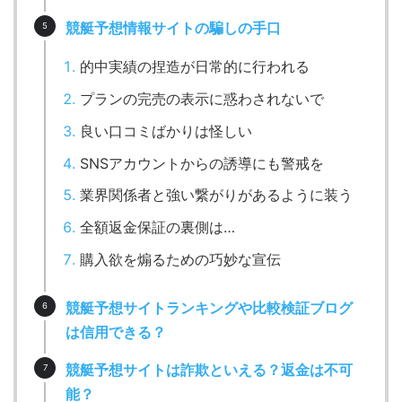
競艇予想情報サイトの騙しの手口
的中実績の捏造が日常的に行われる
プランの完売の表示に惑わされないで
良い口コミばかりは怪しい
SNSアカウントからの誘導にも警戒を
業界関係者と強い繋がりがあるように装う
全額返金保証の裏側は…
購入欲を煽るための巧妙な宣伝
競艇予想サイトランキングや比較検証ブログ
は信用できる？
競艇予想サイトは詐欺といえる？返金は不可
能？