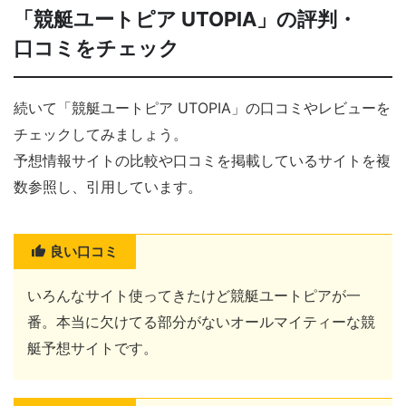
「競艇ユートピア UTOPIA」の評判・
口コミをチェック
続いて「競艇ユートピア UTOPIA」の口コミやレビューを
チェックしてみましょう。
予想情報サイトの比較や口コミを掲載しているサイトを複
数参照し、引用しています。
良い口コミ
いろんなサイト使ってきたけど競艇ユートピアが一
番。本当に欠けてる部分がないオールマイティーな競
艇予想サイトです。