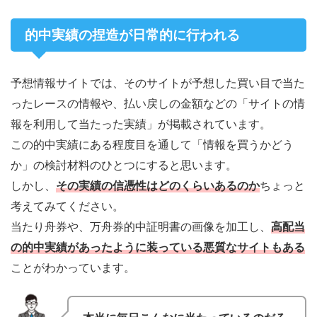
的中実績の捏造が日常的に行われる
予想情報サイトでは、そのサイトが予想した買い目で当た
ったレースの情報や、払い戻しの金額などの「サイトの情
報を利用して当たった実績」が掲載されています。
この的中実績にある程度目を通して「情報を買うかどう
か」の検討材料のひとつにすると思います。
しかし、
その実績の信憑性はどのくらいあるのか
ちょっと
考えてみてください。
当たり舟券や、万舟券的中証明書の画像を加工し、
高配当
の的中実績があったように装っている悪質なサイトもある
ことがわかっています。