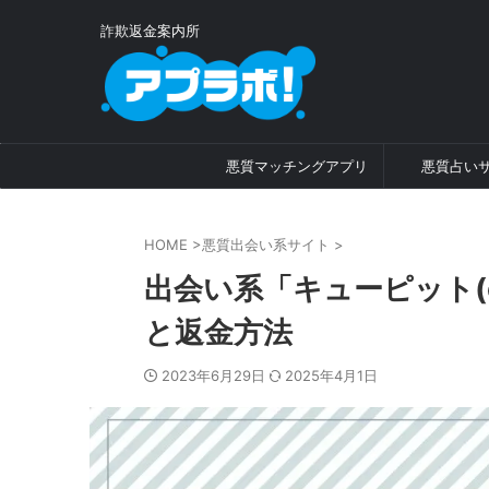
詐欺返金案内所
悪質マッチングアプリ
悪質占い
HOME
>
悪質出会い系サイト
>
出会い系「キューピット(cu
と返金方法
2023年6月29日
2025年4月1日