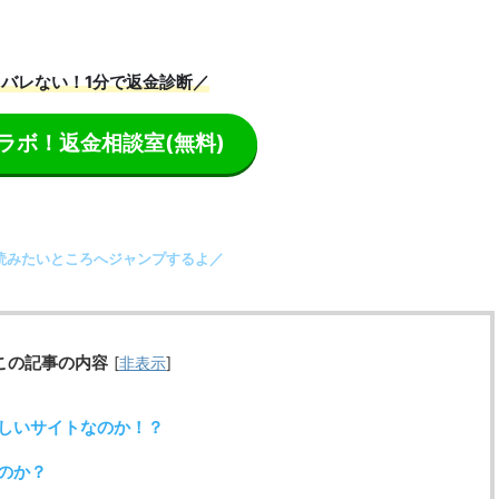
バレない！1分で返金診断／
ラボ！返金相談室
(無料)
読みたいところへジャンプするよ／
この記事の内容
[
非表示
]
しいサイトなのか！？
のか？