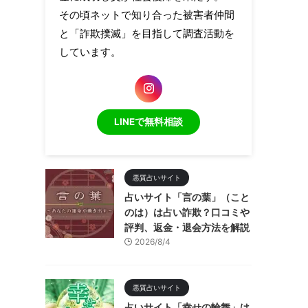
その頃ネットで知り合った被害者仲間
と「詐欺撲滅」を目指して調査活動を
しています。
LINEで無料相談
悪質占いサイト
占いサイト「言の葉」（こと
のは）は占い詐欺？口コミや
評判、返金・退会方法を解説
2026/8/4
悪質占いサイト
占いサイト「幸せの輪舞」は