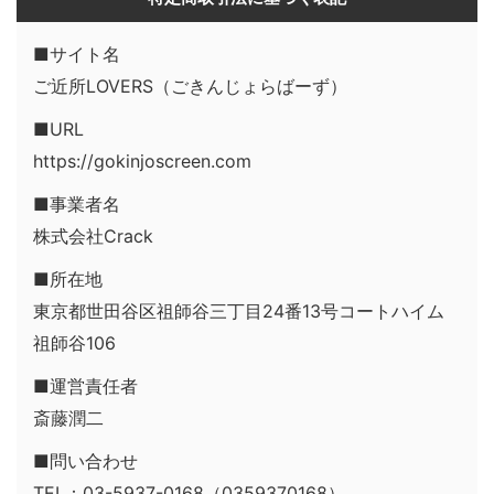
■サイト名
ご近所LOVERS（ごきんじょらばーず）
■URL
https://gokinjoscreen.com
■事業者名
株式会社Crack
■所在地
東京都世田谷区祖師谷三丁目24番13号コートハイム
祖師谷106
■運営責任者
斎藤潤二
■問い合わせ
TEL：03-5937-0168（0359370168）