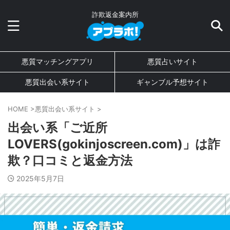
詐欺返金案内所
悪質マッチングアプリ
悪質占いサイト
悪質出会い系サイト
ギャンブル予想サイト
HOME
>
悪質出会い系サイト
>
出会い系「ご近所
LOVERS(gokinjoscreen.com)」は詐
欺？口コミと返金方法
2025年5月7日