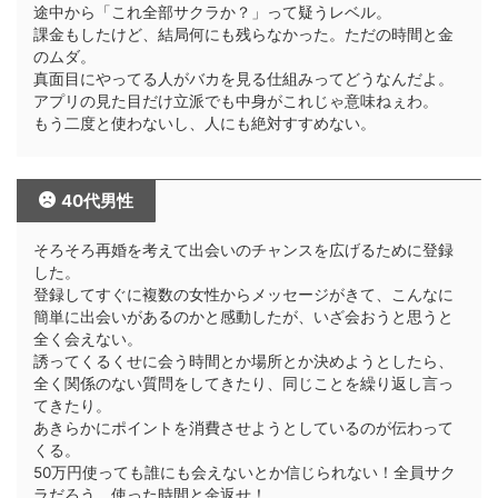
途中から「これ全部サクラか？」って疑うレベル。
課金もしたけど、結局何にも残らなかった。ただの時間と金
のムダ。
真面目にやってる人がバカを見る仕組みってどうなんだよ。
アプリの見た目だけ立派でも中身がこれじゃ意味ねぇわ。
もう二度と使わないし、人にも絶対すすめない。
40代男性
そろそろ再婚を考えて出会いのチャンスを広げるために登録
した。
登録してすぐに複数の女性からメッセージがきて、こんなに
簡単に出会いがあるのかと感動したが、いざ会おうと思うと
全く会えない。
誘ってくるくせに会う時間とか場所とか決めようとしたら、
全く関係のない質問をしてきたり、同じことを繰り返し言っ
てきたり。
あきらかにポイントを消費させようとしているのが伝わって
くる。
50万円使っても誰にも会えないとか信じられない！全員サク
ラだろう、使った時間と金返せ！