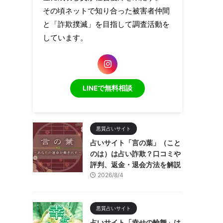
その頃ネットで知り合った被害者仲間
と「詐欺撲滅」を目指して調査活動を
しています。
LINEで無料相談
悪質占いサイト
占いサイト「言の葉」（こと
のは）は占い詐欺？口コミや
評判、返金・退会方法を解説
2026/8/4
悪質占いサイト
占いサイト「幸せの輪舞」は