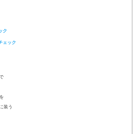
ック
チェック
で
を
に装う