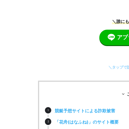
＼誰にも
アプ
＼タップで
競艇予想サイトによる詐欺被害
「花舟(はなふね)」のサイト概要