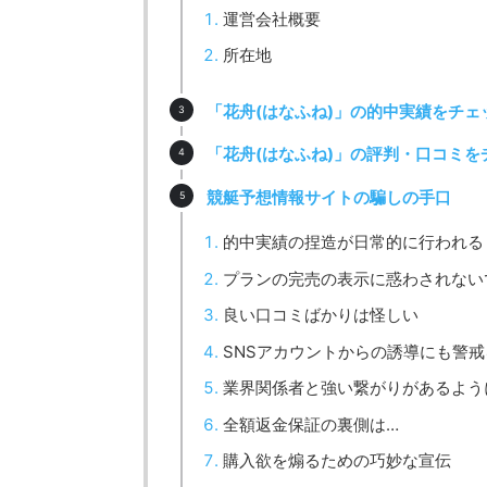
運営会社概要
所在地
「花舟(はなふね)」の的中実績をチェ
「花舟(はなふね)」の評判・口コミを
競艇予想情報サイトの騙しの手口
的中実績の捏造が日常的に行われる
プランの完売の表示に惑わされない
良い口コミばかりは怪しい
SNSアカウントからの誘導にも警戒
業界関係者と強い繋がりがあるよう
全額返金保証の裏側は…
購入欲を煽るための巧妙な宣伝