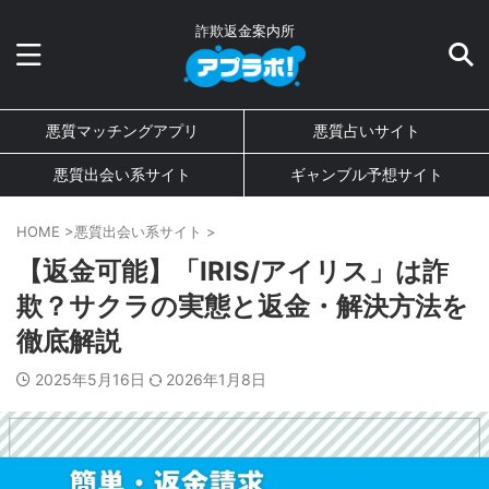
詐欺返金案内所
悪質マッチングアプリ
悪質占いサイト
悪質出会い系サイト
ギャンブル予想サイト
HOME
>
悪質出会い系サイト
>
【返金可能】「IRIS/アイリス」は詐
欺？サクラの実態と返金・解決方法を
徹底解説
2025年5月16日
2026年1月8日