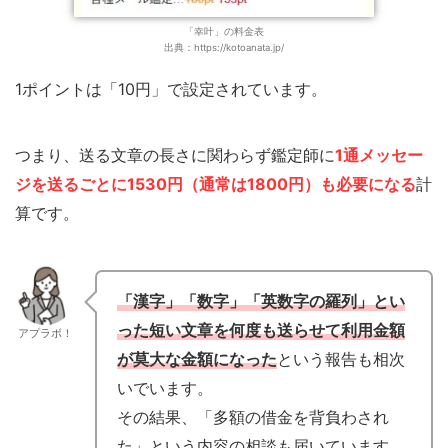
「幸叶」の料金表
出典：https://kotoanata.jp/
1ポイントは「10円」で設定されています。
つまり、送る文章の長さに関わらず鑑定師に
1通メッセー
ジを送るごとに1530円（通常は1800円）も必要になる
計
算です。
「漢字」「数字」「英数字の羅列」とい
った短い文章を何度も送らせて利用金額
アプラボ！
が莫大な金額になった
という報告も相次
いでいます。
その結果、「多額の借金を背負わされ
た」という内容の相談も届いています。