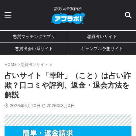
詐欺返金案内所
悪質マッチングアプリ
悪質占いサイト
悪質出会い系サイト
ギャンブル予想サイト
HOME
>
悪質占いサイト
>
占いサイト「幸叶」（こと）は占い詐
欺？口コミや評判、返金・退会方法を
解説
2026年5月20日
2026年8月4日