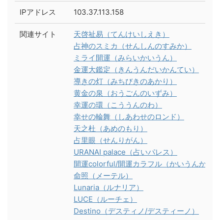
IPアドレス
103.37.113.158
関連サイト
天啓祉易（てんけいしえき）
占神のスミカ（せんしんのすみか）
ミライ開運（みらいかいうん）
金運大鑑定（きんうんだいかんてい）
導きの灯（みちびきのあかり）
黄金の泉（おうごんのいずみ）
幸運の環（こううんのわ）
幸せの輪舞（しあわせのロンド）
天之杜（あめのもり）
占里眼（せんりがん）
URANAI palace（占いパレス）
開運colorful/開運カラフル（かいうんから
命照（メーテル）
Lunaria（ルナリア）
LUCE（ルーチェ）
Destino（デスティノ/デスティーノ）