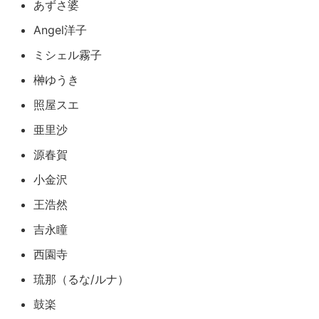
あずさ婆
Angel洋子
ミシェル霧子
榊ゆうき
照屋スエ
亜里沙
源春賀
小金沢
王浩然
吉永瞳
西園寺
琉那（るな/ルナ）
鼓楽