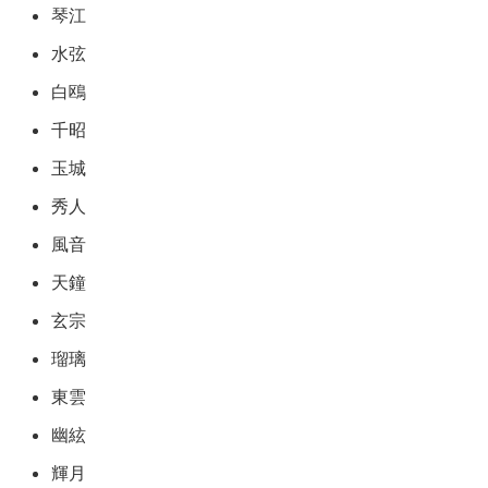
琴江
水弦
白鴎
千昭
玉城
秀人
風音
天鐘
玄宗
瑠璃
東雲
幽絃
輝月