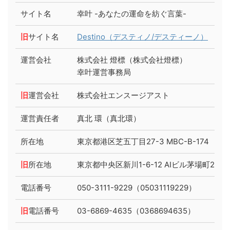
サイト名
幸叶 -あなたの運命を紡ぐ言葉-
旧
サイト名
Destino（デスティノ/デスティーノ）
運営会社
株式会社 燈標（株式会社燈標）
幸叶運営事務局
旧
運営会社
株式会社エンスージアスト
運営責任者
真北 環（真北環）
所在地
東京都港区芝五丁目27-3 MBC-B-174
旧
所在地
東京都中央区新川1-6-12 AIビル茅場町2F
電話番号
050-3111-9229（05031119229）
旧
電話番号
03-6869-4635（0368694635）