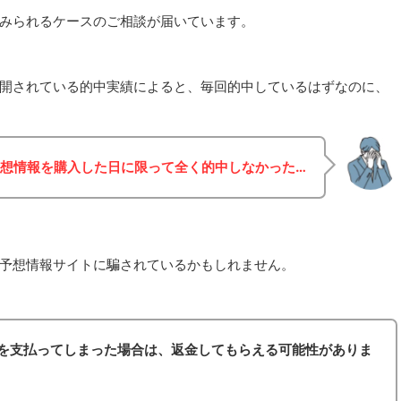
みられるケースのご相談が届いています。
開されている的中実績によると、毎回的中しているはずなのに、
想情報を購入した日に限って全く的中しなかった…
予想情報サイトに騙されているかもしれません。
を支払ってしまった場合は、返金してもらえる可能性がありま