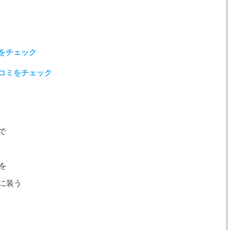
績をチェック
口コミをチェック
で
を
に装う