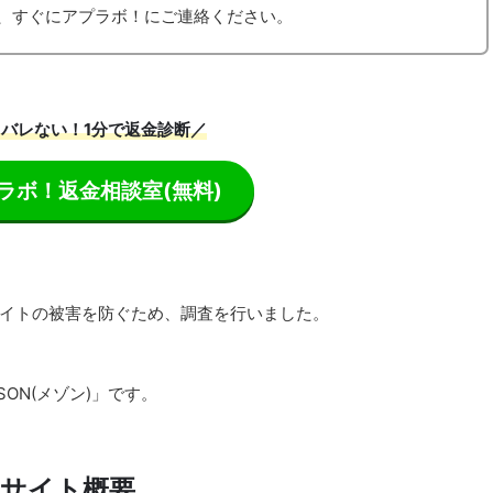
、すぐにアプラボ！にご連絡ください。
バレない！1分で返金診断／
ラボ！返金相談室
(無料)
イトの被害を防ぐため、調査を行いました。
ON(メゾン)」です。
のサイト概要