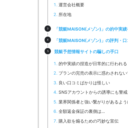
運営会社概要
所在地
「競艇MAISON(メゾン)」の的中実
「競艇MAISON(メゾン)」の評判・
競艇予想情報サイトの騙しの手口
的中実績の捏造が日常的に行われる
プランの完売の表示に惑わされない
良い口コミばかりは怪しい
SNSアカウントからの誘導にも警戒
業界関係者と強い繋がりがあるよう
全額返金保証の裏側は…
購入欲を煽るための巧妙な宣伝