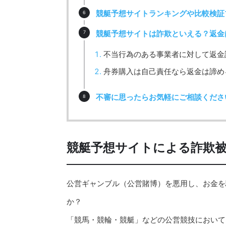
競艇予想サイトランキングや比較検証
競艇予想サイトは詐欺といえる？返金
不当行為のある事業者に対して返金
舟券購入は自己責任なら返金は諦め
不審に思ったらお気軽にご相談くださ
競艇予想サイトによる詐欺
公営ギャンブル（公営賭博）を悪用し、お金を
か？
「競馬・競輪・競艇」などの公営競技において