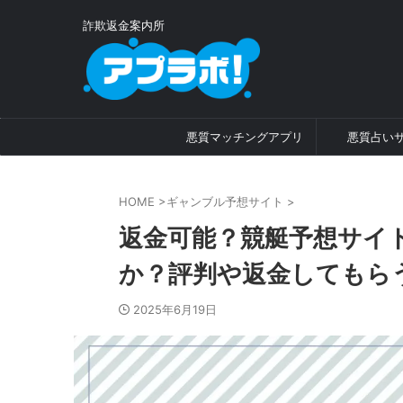
詐欺返金案内所
悪質マッチングアプリ
悪質占い
HOME
>
ギャンブル予想サイト
>
返金可能？競艇予想サイト
か？評判や返金してもら
2025年6月19日