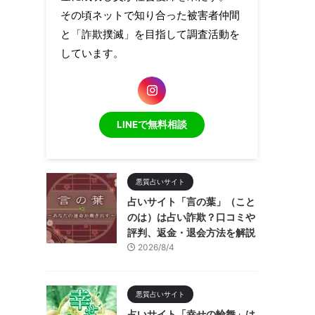
その頃ネットで知り合った被害者仲間
と「詐欺撲滅」を目指して調査活動を
しています。
LINEで無料相談
悪質占いサイト
占いサイト「言の葉」（こと
のは）は占い詐欺？口コミや
評判、返金・退会方法を解説
2026/8/4
悪質占いサイト
占いサイト「幸せの輪舞」は