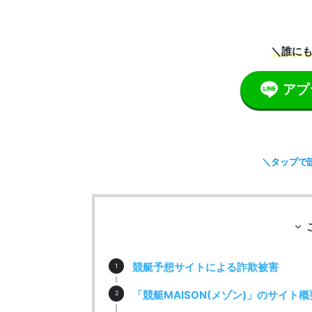
＼誰にも
アプ
＼タップで
競艇予想サイトによる詐欺被害
「競艇MAISON(メゾン)」のサイト概