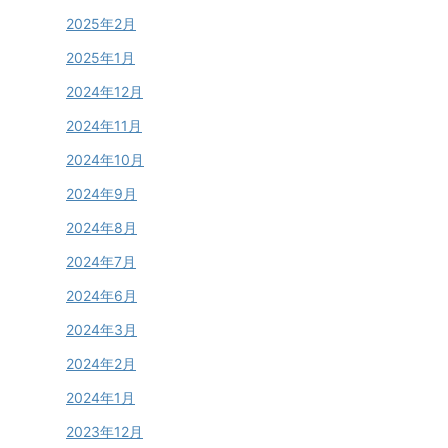
2025年2月
2025年1月
2024年12月
2024年11月
2024年10月
2024年9月
2024年8月
2024年7月
2024年6月
2024年3月
2024年2月
2024年1月
2023年12月