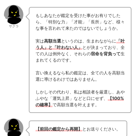
もしあなたが鑑定を受けた事がお有りでした
ら、「特別な力」「才能」「長所」など、様々
サクラ
な事を言われて来たのではないでしょうか。
実は
高額当選
というのは、生まれながらに
「叶
う人」と「叶わない人」
とが決まっており、全
ての人は例外なく、それらの
宿命を背負って
生
まれてくるのです。
言い換えるなら私の鑑定は、全ての人を高額当
選に導けるわけではありません。
しかしその代わり、私は相談者を厳選し、あや
ふやな「運気上昇」などと口にせず、
【100%
の確率】
で高額当選を叶えます。
【前回の鑑定から再開】
とお送りください。