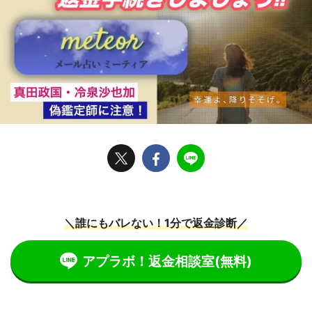
＼誰にもバレない！1分で返金診断／
アプラボ！返金相談室
(無料)