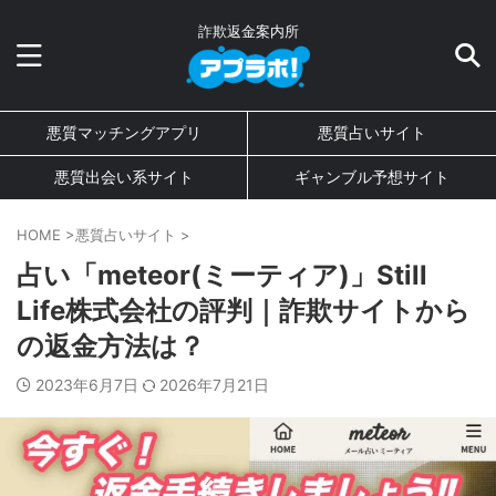
詐欺返金案内所
悪質マッチングアプリ
悪質占いサイト
悪質出会い系サイト
ギャンブル予想サイト
HOME
>
悪質占いサイト
>
占い「meteor(ミーティア)」Still
Life株式会社の評判｜詐欺サイトから
の返金方法は？
2023年6月7日
2026年7月21日