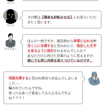
サクラ
その際は
【運命を好転させる】
とお送りいただ
きたく思います。
サクラ
ほんの一例ですが、鑑定師から
幸運になれる
や
宝くじに当選する
と言われたり、
指定した文字
アプラボ！
を送るように指示
されませんでしたか？
あなただけに向けた言葉のように見えますが、
誰にでも同じ内容を送りつけているのです。
高額当選する
と言われ相当つぎ込んでしまいま
した…。
騙されていたんですね。
使ったお金って返金してもらえるんですよ
ね？？？！