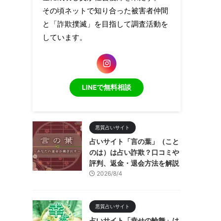
その頃ネットで知り合った被害者仲間
と「詐欺撲滅」を目指して調査活動を
しています。
LINEで無料相談
悪質占いサイト
占いサイト「言の葉」（こと
のは）は占い詐欺？口コミや
評判、返金・退会方法を解説
2026/8/4
悪質占いサイト
占いサイト「幸せの輪舞」は