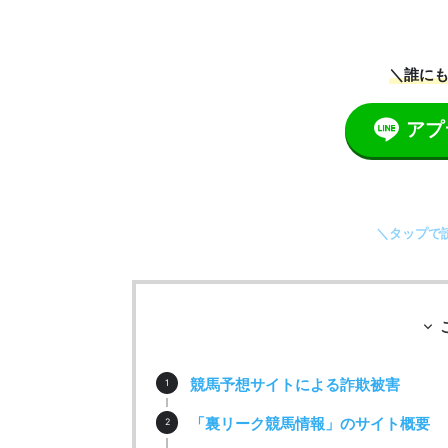
＼誰にも
アプ
＼タップで
競馬予想サイトによる詐欺被害
「裏リーク競馬情報」のサイト概要