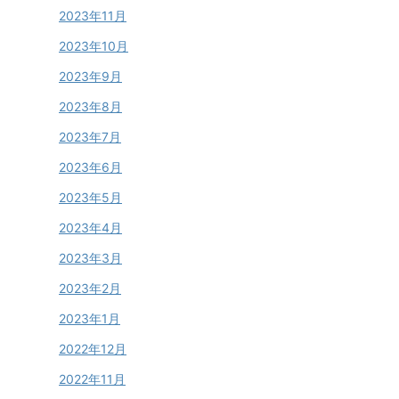
2023年11月
2023年10月
2023年9月
2023年8月
2023年7月
2023年6月
2023年5月
2023年4月
2023年3月
2023年2月
2023年1月
2022年12月
2022年11月