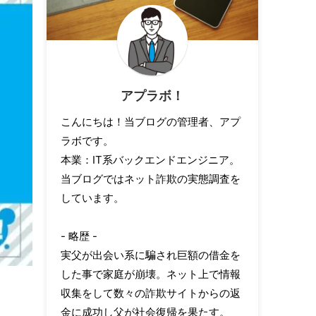
アプラボ！
こんにちは！当ブログの管理者、アプ
ラボです。
本業：IT系バックエンドエンジニア。
当ブログではネット詐欺の実態調査を
しています。
- 略歴 -
実父が出会い系に騙され巨額の借金を
した事で家庭が崩壊。ネット上で情報
収集をして数々の詐欺サイトからの返
金に成功し父が社会復帰を果たす。