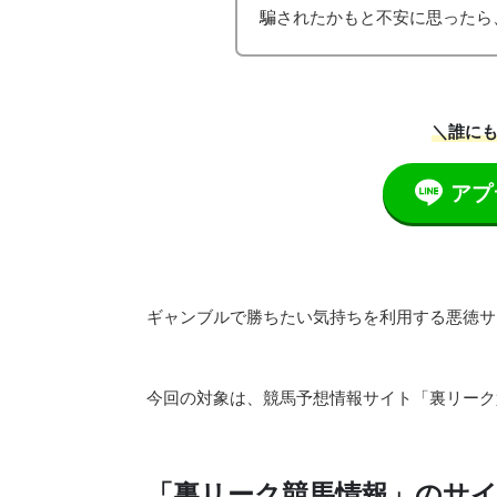
騙されたかもと不安に思ったら
＼誰にも
アプ
ギャンブルで勝ちたい気持ちを利用する悪徳サ
今回の対象は、競馬予想情報サイト「裏リーク
「裏リーク競馬情報」のサ