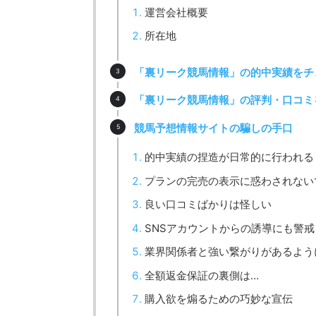
運営会社概要
所在地
「裏リーク競馬情報」の的中実績をチ
「裏リーク競馬情報」の評判・口コミ
競馬予想情報サイトの騙しの手口
的中実績の捏造が日常的に行われる
プランの完売の表示に惑わされない
良い口コミばかりは怪しい
SNSアカウントからの誘導にも警戒
業界関係者と強い繋がりがあるよう
全額返金保証の裏側は…
購入欲を煽るための巧妙な宣伝