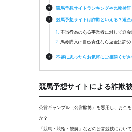
競馬予想サイトランキングや比較検証
競馬予想サイトは詐欺といえる？返金
不当行為のある事業者に対して返金
馬券購入は自己責任なら返金は諦め
不審に思ったらお気軽にご相談くださ
競馬予想サイトによる詐欺
公営ギャンブル（公営賭博）を悪用し、お金を
か？
「競馬・競輪・競艇」などの公営競技において