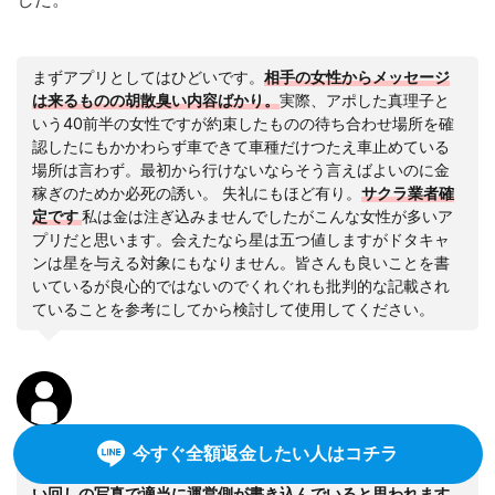
まずアプリとしてはひどいです。
相手の女性からメッセージ
は来るものの胡散臭い内容ばかり。
実際、アポした真理子と
いう40前半の女性ですが約束したものの待ち合わせ場所を確
認したにもかかわらず車できて車種だけつたえ車止めている
場所は言わず。最初から行けないならそう言えばよいのに金
稼ぎのためか必死の誘い。 失礼にもほど有り。
サクラ業者確
定です
私は金は注ぎ込みませんでしたがこんな女性が多いア
プリだと思います。会えたなら星は五つ値しますがドタキャ
ンは星を与える対象にもなりません。皆さんも良いことを書
いているが良心的ではないのでくれぐれも批判的な記載され
ていることを参考にしてから検討して使用してください。
今すぐ全額返金したい人はコチラ
全く出会える気がしません
女性のプロフは他のアプリどの使
い回しの写真で適当に運営側が書き込んでいると思われます