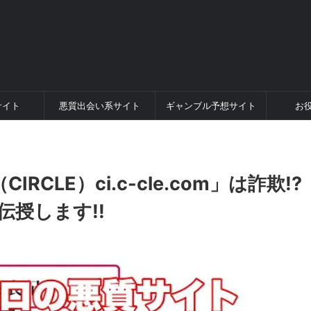
サイト
悪質出会い系サイト
ギャンブル予想サイト
お
CLE）ci.c-cle.com」は詐欺!?
伝授します!!