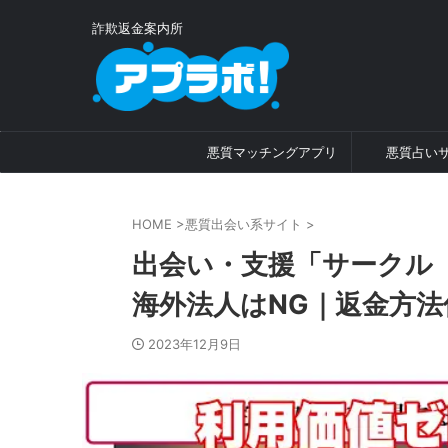
詐欺返金案内所
悪質マッチングアプリ
悪質占い
HOME
>
悪質出会い系サイト
>
出会い・支援「サークル（CIR
海外法人はNG｜返金方法
2023年12月9日