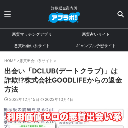
詐欺返金案内所
悪質マッチングアプリ
悪質占いサイト
悪質出会い系サイト
ギャンブル予想サイト
HOME
>
悪質出会い系サイト
>
出会い「DCLUB(デートクラブ)」は
詐欺!?株式会社GOODLIFEからの返金
方法
2022年12月15日
2023年10月4日