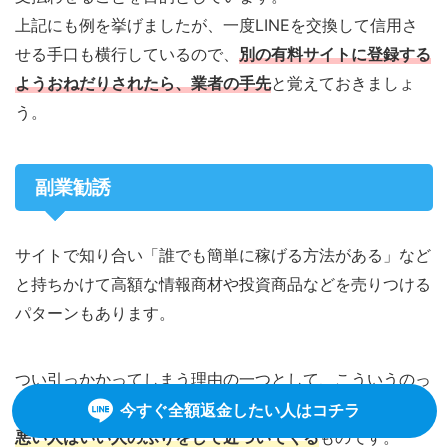
上記にも例を挙げましたが、一度LINEを交換して信用さ
せる手口も横行しているので、
別の有料サイトに登録する
ようおねだりされたら
、
業者の手先
と覚えておきましょ
う。
副業勧誘
サイトで知り合い「誰でも簡単に稼げる方法がある」など
と持ちかけて高額な情報商材や投資商品などを売りつける
パターンもあります。
つい引っかかってしまう理由の一つとして、こういうのっ
て大体相手がいい人なんですよね…。
今すぐ全額返金したい人はコチラ
悪い人はいい人のふりをして近づいてくる
ものです。