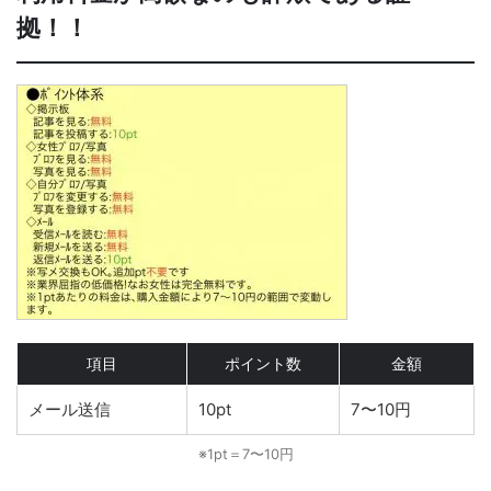
拠！！
項目
ポイント数
金額
メール送信
10pt
7〜10円
※1pt＝7〜10円