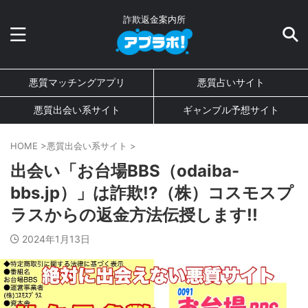
詐欺返金案内所
悪質マッチングアプリ
悪質占いサイト
悪質出会い系サイト
ギャンブル予想サイト
HOME
>
悪質出会い系サイト
>
出会い「お台場BBS（odaiba-
bbs.jp）」は詐欺!?（株）コスモスプ
ラスからの返金方法伝授します!!
2024年1月13日